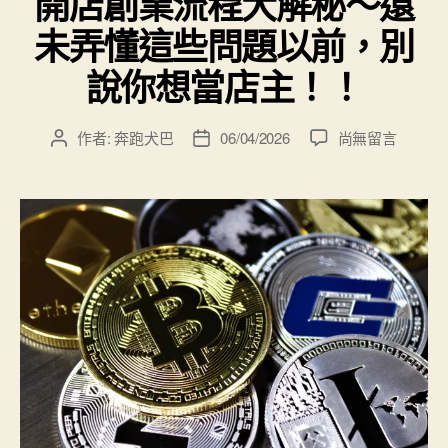
開店創業流程大解秘～還
未弄懂這些問題以前，別
說你想當店主！！
在
作者:
奔跑犬巴
06/04/2026
尚無留言
文
文
〈開
章
章
店
作
發
創
者
佈
業
日
流
期
程
大
解
秘
～
還
未
弄
懂