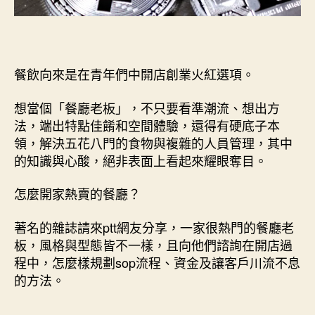
這
些
問
題
餐飲向來是在青年們中開店創業火紅選項。
以
前，
想當個「餐廳老板」，不只要看準潮流、想出方
別
說
法，端出特點佳餚和空間體驗，還得有硬底子本
你
領，解決五花八門的食物與複雜的人員管理，其中
想
的知識與心酸，絕非表面上看起來耀眼奪目。
當
店
怎麼開家熱賣的餐廳？
主！！〉
中
著名的雜誌請來ptt網友分享，一家很熱門的餐廳老
板，風格與型態皆不一樣，且向他們諮詢在開店過
程中，怎麼樣規劃sop流程、資金及讓客戶川流不息
的方法。