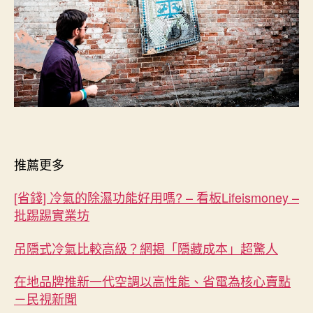
推薦更多
[省錢] 冷氣的除濕功能好用嗎? – 看板Lifeismoney –
批踢踢實業坊
吊隱式冷氣比較高級？網揭「隱藏成本」超驚人
在地品牌推新一代空調以高性能、省電為核心賣點
－民視新聞