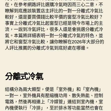
在，在參考網路評比選購冷氣時因而三心二意，不
裝
瞭解到底應該裝置店主評比的一對一分離式冷氣比
區
較好，還是要買價錢比較平價的窗型冷氣比較好？
塊
在
事實上分離式冷氣比起窗型已經是現今市場上的主
「這
流，一說到冷氣評比，很多人還是會挑選分離式冷
裡」，
氣。本篇將詳細表明一對一分離式冷氣的特色，並
記
將它和窗型冷氣比較，讓你瞭解在2026年大部分的
住
人評比推薦的分離式冷氣到底好處在哪邊。
不
要
再
裝
錯
分離式冷氣
啦！〉
中
結構分為兩大類型，便是「室外機」和「室內機」
一對一，室外機具有壓縮機功用、散失熱能、控制
電路，然後再相連上「冷媒管」連結到室內機，室
內機便執行「冷排」，至於排水等功能當然也會在