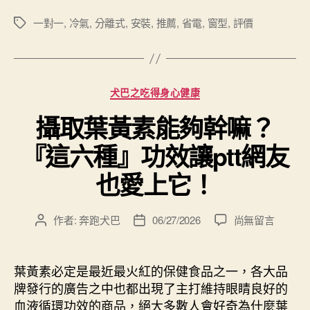
一對一
,
冷氣
,
分離式
,
安裝
,
推薦
,
省電
,
窗型
,
評價
標
籤
分
犬巴之吃得身心健康
類
攝取葉黃素能夠幹嘛？
『這六種』功效讓ptt網友
也愛上它！
在
作者:
奔跑犬巴
06/27/2026
尚無留言
文
文
〈攝
章
章
取
作
發
葉
者
佈
葉黃素必定是最近最火紅的保健食品之一，各大品
黃
日
牌發行的廣告之中也都出現了主打維持眼睛良好的
素
期
血液循環功效的商品，絕大多數人會好奇為什麼葉