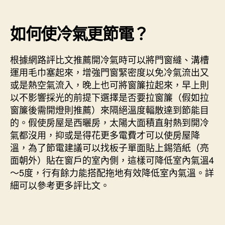
如何使冷氣更節電？
根據網路評比文推薦開冷氣時可以將門窗縫、溝槽
運用毛巾塞起來，增強門窗緊密度以免冷氣流出又
或是熱空氣流入，晚上也可將窗簾拉起來，早上則
以不影響採光的前提下選擇是否要拉窗簾（假如拉
窗簾後需開燈則推薦）來隔絕溫度輻散達到節能目
的。假使房屋是西曬房，太陽大面積直射熱到開冷
氣都沒用，抑或是得花更多電費才可以使房屋降
溫，為了節電建議可以找板子單面貼上錫箔紙（亮
面朝外）貼在窗戶的室內側，這樣可降低室內氣溫4
～5度，行有餘力能搭配拖地有效降低室內氣溫。詳
細可以參考更多評比文。