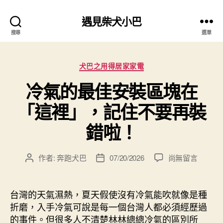
遇見柴犬小巴
搜尋
選單
分
犬巴之用得居家家電
類
冷氣的最佳安裝區塊在
「這裡」，記住不要再裝
錯啦！
在
作者:
奔跑犬巴
07/20/2026
尚無留言
文
文
〈冷
章
章
氣
作
發
的
者
佈
台灣的天氣濕熱，夏天假使沒有冷氣能吹就像是種
最
日
折磨，入手冷氣可說是每一個台灣人都必須經歷過
佳
期
的事件。但很多人不清楚林林總總冷氣的區別所
安