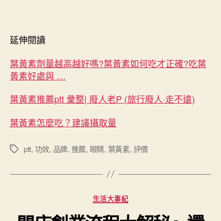
延伸閱讀
葉黃素劑量越高越好嗎?葉黃素如何吃才正確?吃葉
黃素好處與 …
葉黃素推薦ptt 彙整| 廢人老P (旅行廢人·走不遠)
葉黃素怎麼吃？建議攝取量
ptt
,
功效
,
品牌
,
推薦
,
眼睛
,
葉黃素
,
評價
標
籤
分
生活大事紀
類