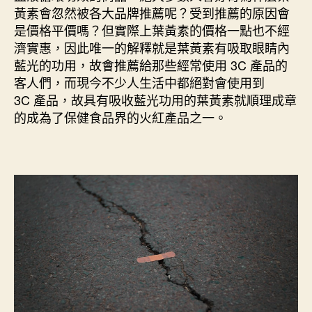
能
黃素會忽然被各大品牌推薦呢？受到推薦的原因會
夠
是價格平價嗎？但實際上葉黃素的價格一點也不經
幹
濟實惠，因此唯一的解釋就是葉黃素有吸取眼睛內
嘛？
『這
藍光的功用，故會推薦給那些經常使用 3C 產品的
六
客人們，而現今不少人生活中都絕對會使用到
種』
3C 產品，故具有吸收藍光功用的葉黃素就順理成章
功
的成為了保健食品界的火紅產品之一。
效
讓
ptt
網
友
也
愛
上
它！〉
中