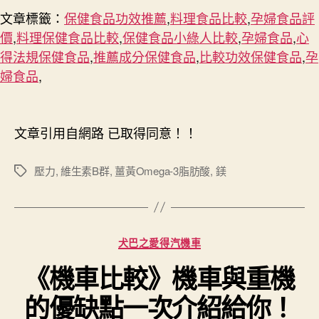
文章標籤：
保健食品功效推薦
,
料理食品比較
,
孕婦食品評
價
,
料理保健食品比較
,
保健食品小綠人比較
,
孕婦食品
,
心
得法規保健食品
,
推薦成分保健食品
,
比較功效保健食品
,
孕
婦食品
,
文章引用自網路 已取得同意！！
壓力
,
維生素B群
,
薑黃Omega-3脂肪酸
,
鎂
標
籤
分
犬巴之愛得汽機車
類
《機車比較》機車與重機
的優缺點一次介紹給你！