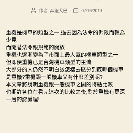
作者:
奔跑犬巴
07/16/2019
文
文
章
章
作
發
者
佈
重機是機車的類型之一,過去因為法令的侷限而較為
日
少見
期
而隨著法令跟規範的開放
重機也逐漸變為了市面上最人氣的機車類型之一
但即便重機已是台灣機車類型的主流
大部分的人仍然不明白該怎樣去區分到底哪個機車
是重機?重機跟一般機車又有什麼差別呢?
本文章將說明重機跟一般機車之間的特點比較
也期許各位在看完這次的比較之後,對於重機有更深
一層的認識喔!