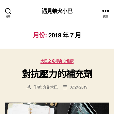
遇見柴犬小巴
搜尋
選單
月份:
2019 年 7 月
分
犬巴之吃得身心健康
類
對抗壓力的補充劑
作者:
奔跑犬巴
07/24/2019
文
文
章
章
作
發
者
佈
日