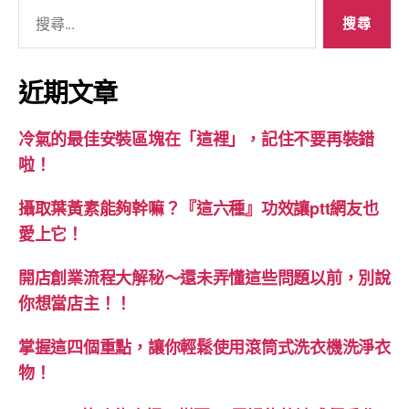
搜
尋
關
鍵
近期文章
字:
冷氣的最佳安裝區塊在「這裡」，記住不要再裝錯
啦！
攝取葉黃素能夠幹嘛？『這六種』功效讓ptt網友也
愛上它！
開店創業流程大解秘～還未弄懂這些問題以前，別說
你想當店主！！
掌握這四個重點，讓你輕鬆使用滾筒式洗衣機洗淨衣
物！