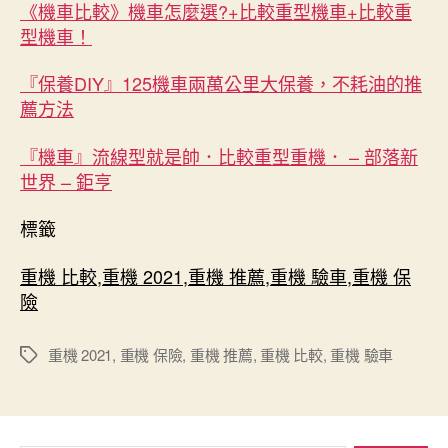
《機車比較》機車怎麼選?+比較重型機車+比較重
型機車！
『保養DIY』125機車兩萬公里大保養，不耗油的推
薦方法
『機車』流線型就是帥．比較重型重機． – 部落新
世界 – 鉅亨
標籤
重機 比較
,
重機 2021
,
重機 推薦
,
重機 驗車
,
重機 保
險
重機 2021
,
重機 保險
,
重機 推薦
,
重機 比較
,
重機 驗車
標
籤