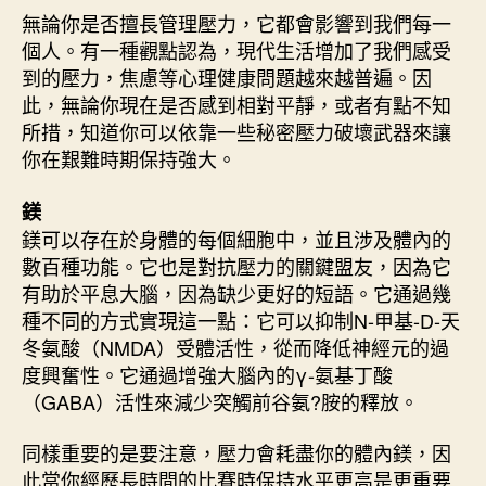
無論你是否擅長管理壓力，它都會影響到我們每一
個人。有一種觀點認為，現代生活增加了我們感受
到的壓力，焦慮等心理健康問題越來越普遍。因
此，無論你現在是否感到相對平靜，或者有點不知
所措，知道你可以依靠一些秘密壓力破壞武器來讓
你在艱難時期保持強大。
鎂
鎂可以存在於身體的每個細胞中，並且涉及體內的
數百種功能。它也是對抗壓力的關鍵盟友，因為它
有助於平息大腦，因為缺少更好的短語。它通過幾
種不同的方式實現這一點：它可以抑制N-甲基-D-天
冬氨酸（NMDA）受體活性，從而降低神經元的過
度興奮性。它通過增強大腦內的γ-氨基丁酸
（GABA）活性來減少突觸前谷氨?胺的釋放。
同樣重要的是要注意，壓力會耗盡你的體內鎂，因
此當你經歷長時間的比賽時保持水平更高是更重要