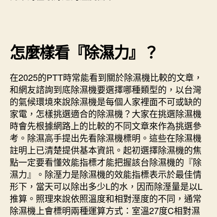
怎麼樣看『除濕力』？
在2025的PTT時常能看到關於除濕機比較的文章，
和網友諮詢到底除濕機要選擇哪種類型的，以台灣
的氣候環境來說除濕機是每個人家裡面不可或缺的
家電，怎樣挑選適合的除濕機？大家在挑選除濕機
時會先根據網路上的比較的不同文章來作為挑選參
考。除濕高手提出先看除濕機標明。這些在除濕機
註明上已清楚提供基本資訊。起初選擇除濕機的焦
點一定要看懂效能指標才能把握該台除濕機的『除
濕力』。除溼力是除濕機的效能指標表示於最佳情
形下，當天可以除出多少L的水，因而除溼量是以L
推算。照理來說依照溫度和相對溼度的不同，通常
除濕機上會標明兩種運算方式：室溫27度C相對濕