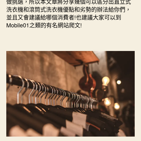
做挑選，所以本文章將分享幾個可以區分出直立式
輕
洗衣機和滾筒式洗衣機優點和劣勢的辦法給你們，
鬆
並且又會建議給哪個消費者!也建議大家可以到
使
Mobile01之類的有名網站爬文!
用
滾
筒
式
洗
衣
機
洗
淨
衣
物！〉
中