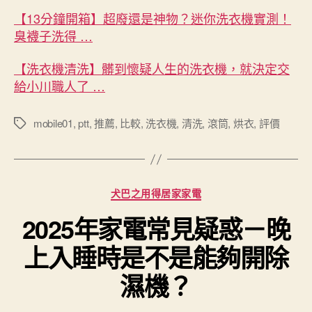
【13分鐘開箱】超廢還是神物？迷你洗衣機實測！
臭襪子洗得 …
【洗衣機清洗】髒到懷疑人生的洗衣機，就決定交
給小川職人了 …
mobile01
,
ptt
,
推薦
,
比較
,
洗衣機
,
清洗
,
滾筒
,
烘衣
,
評價
標
籤
分
犬巴之用得居家家電
類
2025年家電常見疑惑－晚
上入睡時是不是能夠開除
濕機？