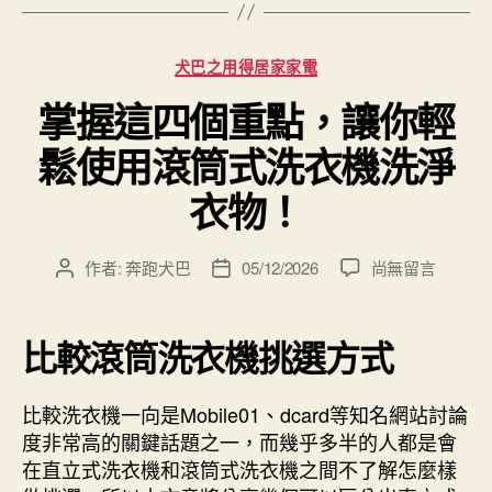
分
犬巴之用得居家家電
類
掌握這四個重點，讓你輕
鬆使用滾筒式洗衣機洗淨
衣物！
在
作者:
奔跑犬巴
05/12/2026
尚無留言
文
文
〈掌
章
章
握
作
發
這
者
佈
比較滾筒洗衣機挑選方式
四
日
個
期
比較洗衣機一向是Mobile01、dcard等知名網站討論
重
點，
度非常高的關鍵話題之一，而幾乎多半的人都是會
讓
在直立式洗衣機和滾筒式洗衣機之間不了解怎麼樣
你