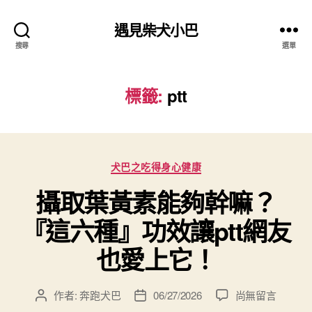
遇見柴犬小巴
搜尋
選單
標籤:
ptt
分
犬巴之吃得身心健康
類
攝取葉黃素能夠幹嘛？
『這六種』功效讓ptt網友
也愛上它！
在
作者:
奔跑犬巴
06/27/2026
尚無留言
文
文
〈攝
章
章