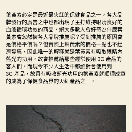
取
作
發
葉
者
佈
葉黃素必定是最近最火紅的保健食品之一，各大品
黃
日
牌發行的廣告之中也都出現了主打維持眼睛良好的
素
期
血液循環功效的商品，絕大多數人會好奇為什麼葉
能
黃素會忽然被各大品牌推薦呢？受到推薦的原因會
夠
是價格平價嗎？但實際上葉黃素的價格一點也不經
幹
濟實惠，因此唯一的解釋就是葉黃素有吸取眼睛內
嘛？
『這
藍光的功用，故會推薦給那些經常使用 3C 產品的
六
客人們，而現今不少人生活中都絕對會使用到
種』
3C 產品，故具有吸收藍光功用的葉黃素就順理成章
功
的成為了保健食品界的火紅產品之一。
效
讓
ptt
網
友
也
愛
上