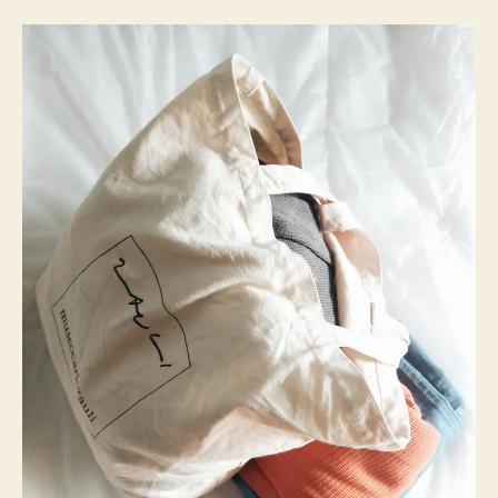
開
除
濕
機？〉
中