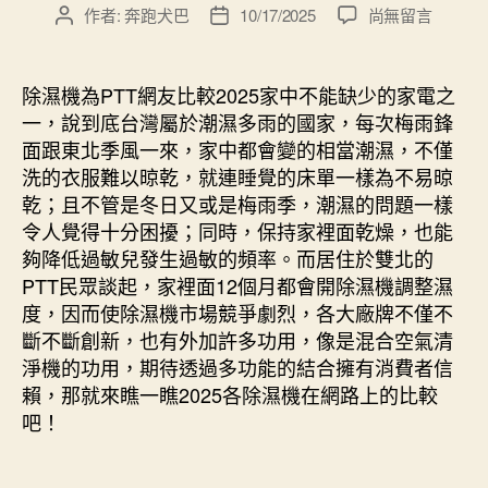
在
作者:
奔跑犬巴
10/17/2025
尚無留言
文
文
〈2025
章
章
年
作
發
家
者
佈
除濕機為PTT網友比較2025家中不能缺少的家電之
電
日
一，說到底台灣屬於潮濕多雨的國家，每次梅雨鋒
常
期
面跟東北季風一來，家中都會變的相當潮濕，不僅
見
洗的衣服難以晾乾，就連睡覺的床單一樣為不易晾
疑
乾；且不管是冬日又或是梅雨季，潮濕的問題一樣
惑
令人覺得十分困擾；同時，保持家裡面乾燥，也能
－
晚
夠降低過敏兒發生過敏的頻率。而居住於雙北的
上
PTT民眾談起，家裡面12個月都會開除濕機調整濕
入
度，因而使除濕機市場競爭劇烈，各大廠牌不僅不
睡
斷不斷創新，也有外加許多功用，像是混合空氣清
時
淨機的功用，期待透過多功能的結合擁有消費者信
是
賴，那就來瞧一瞧2025各除濕機在網路上的比較
不
吧！
是
能
夠