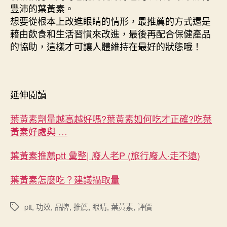
豐沛的葉黃素。
想要從根本上改進眼睛的情形，最推薦的方式還是
藉由飲食和生活習慣來改進，最後再配合保健產品
的協助，這樣才可讓人體維持在最好的狀態哦！
延伸閱讀
葉黃素劑量越高越好嗎?葉黃素如何吃才正確?吃葉
黃素好處與 …
葉黃素推薦ptt 彙整| 廢人老P (旅行廢人·走不遠)
葉黃素怎麼吃？建議攝取量
ptt
,
功效
,
品牌
,
推薦
,
眼睛
,
葉黃素
,
評價
標
籤