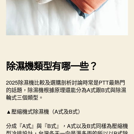
除濕機類型有哪一些？
2025除濕機比較及選購剖析討論時常是PTT最熱門
的話題，除濕機根據原理還能分為A式跟B式與除濕
輪式三個類型。
▲壓縮機式除濕機（A式及B式）
分成『A式』與『B式』，A式以及B式同樣為壓縮機
型冷排設計，台灣冬天一向是溼多雨的所以以B式除