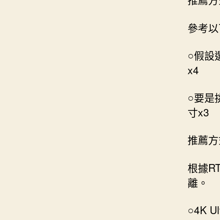
參考以
○假設
x4
○要是挑
寸x3
推薦方
根據R
離。
○4K U