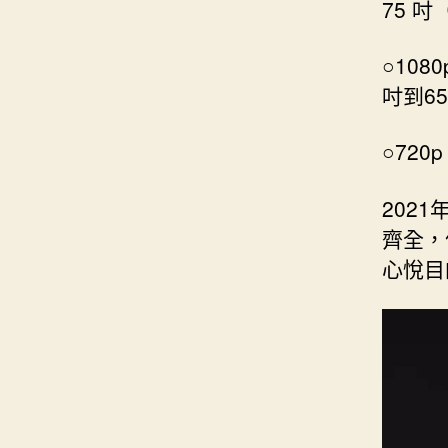
75 吋（
○108
吋到65
○720
202
齊全，
心悅目