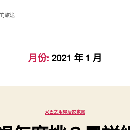
的旅途
月份:
2021 年 1 月
分
犬巴之用得居家家電
類