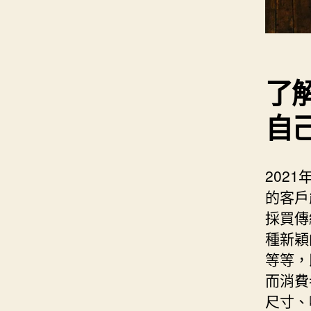
了
自
202
的客戶
採買傳
種新穎
等等，
而消費
尺寸、