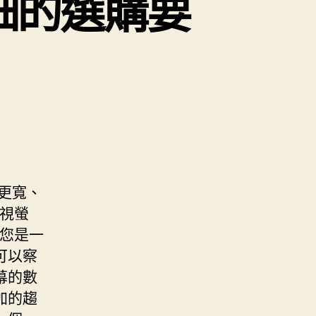
細的選購要
更寬、
電視螢
若您是一
可以察
幕的數
加的趨