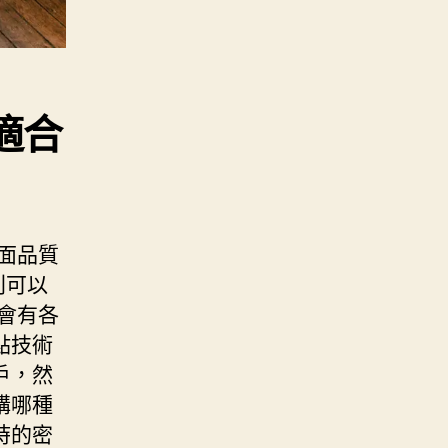
適合
面品質
則可以
會有各
點技術
戶，然
購哪種
時的密