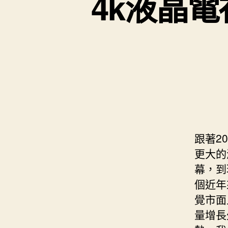
4k液晶
跟著2
更大的
幕，到
個近年
覺市面
量增長