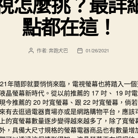
電視怎麼挑？最詳
點都在這！
作者:
奔跑犬巴
01/26/2021
文
文
章
章
作
發
者
佈
日
021年隨即就要悄悄來臨，電視螢幕也將踏入一個
期
液晶螢幕新時代。從以前推薦的 17 吋、 19 吋
現今推薦的 20 吋寬螢幕、跟 22 吋寬螢幕，倘
來有去逛過電器賣場亦或是網路購物平台，應該
上的寬螢幕數量逐步變得越來越多了，除了寬螢
外，具備大尺寸規格的螢幕電器商品也有數量增