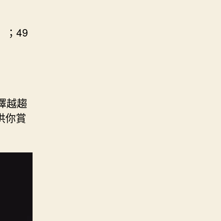
）；49
擇越趨
供你賞