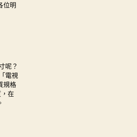
各位明
寸呢？
「電視
質規格
品質，在
。