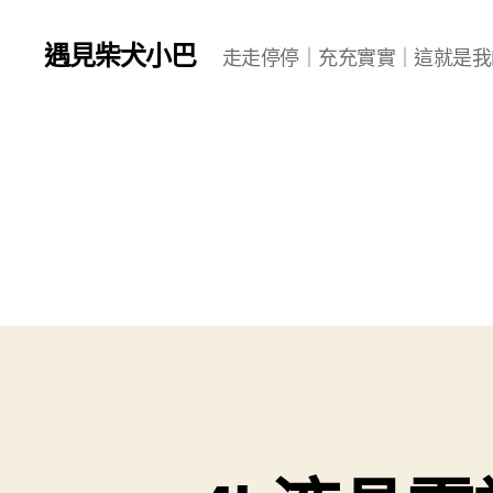
遇見柴犬小巴
走走停停｜充充實實｜這就是我