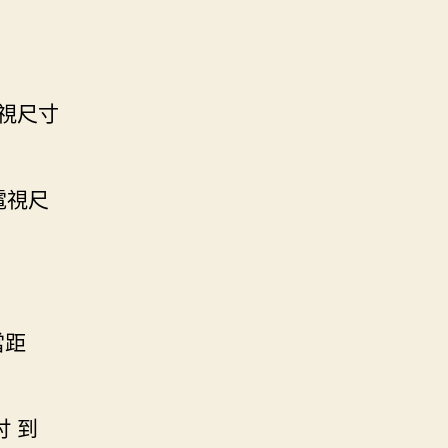
電視尺寸
=電視尺
當距
 吋 到