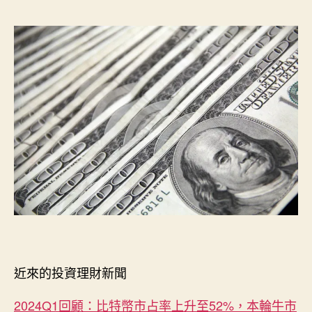
資
作
發
初
者
佈
心
日
者
期
必
讀！
關
於
投
資
理
財
的
相
關
新
聞
近來的投資理財新聞
今
日
2024Q1回顧：比特幣市占率上升至52%，本輪牛市
一