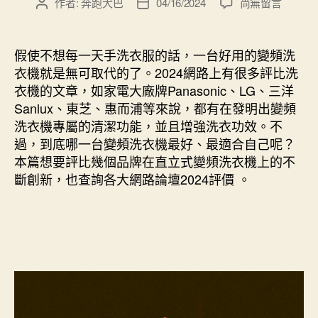
在
作者:
奔跑犬巴
04/16/2024
尚無留言
文
文
〈洗
章
章
衣
作
發
機
者
佈
假使不想每一天手洗衣服的話，一台好用的變頻洗
通
日
衣機就是無可取代的了。2024網路上有很多評比洗
常
期
衣機的文章，如家電大廠牌Panasonic、LG、三洋
可
Sanlux、東芝、惠而浦等來說，都有在發明出變頻
使
洗衣機專屬的清潔功能，並且增強洗衣功效。不
用
過，到底哪一台變頻洗衣機最好、最適合自己呢？
幾
年？
本篇想要評比幾個品牌在直立式變頻洗衣機上的不
推
斷創新，也查詢各大網路論壇2024評價 。
薦
汰
換
洗
衣
機
的
時
機！〉