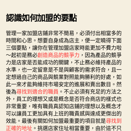
認識如何加盟的要點
管理一家加盟店鋪非常不簡易，必須付出相當多的
時間和心思。想要自身成為店主，便一定曉得下面
三個要點，讓你在管理加盟店家時能更加不費力啦
～起初是務必
創造商品的競爭力
，因為產品的競爭
力是店家是否能成功的關鍵，不止務必維持產品的
水準，也一定留意是不是與顧客的需求符合，且一
定想過自己的商品與競業對照能夠勝利的好處，如
此一來才能夠維持市場安定的進展和賣出數目。然
後為
尋找到適合的職員
。不止必須有充足的方法之
外，員工的理想又或是概念是否符合商店的樣式也
非常重要，唯有職員真認知店鋪的理想以及概念才
可以讓員工更加具有上班的職責感與達成更傑出的
效能。最後有關如何加盟最重要的項目就是
尋找到
正確的地址
。挑選店家住址相當重要，由於這不只