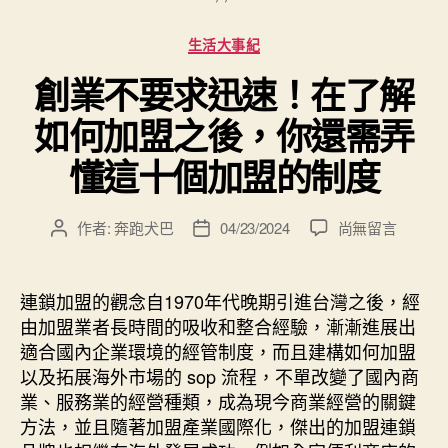
分
生活大事紀
類
創業不要求迅速！在了解
如何加盟之後，你還需弄
懂這十個加盟的制度
在
作者:
奔跑犬巴
04/23/2024
尚無留言
文
文
〈創
章
章
業
作
發
不
者
佈
連鎖加盟的觀念自1970年代晚期引進台灣之後，經
要
日
由加盟業者長時間的吸收和整合經驗，漸漸進展出
求
期
適合國內企業環境的經管制度，而且建構如何加盟
迅
以及拓展海外市場的 sop 流程，不單改變了國內商
速！
業、服務業的經營種類，成為現今商業經營的關鍵
在
方法，並且隨著加盟產業國際化，傑出的加盟連鎖
了
解