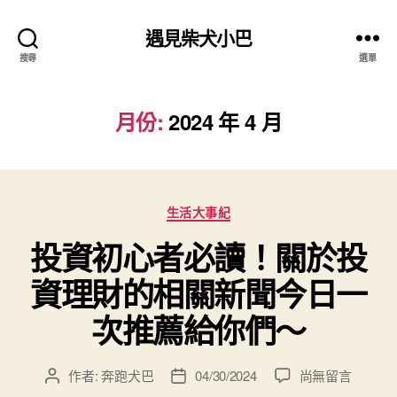
遇見柴犬小巴
搜尋
選單
月份:
2024 年 4 月
分
生活大事紀
類
投資初心者必讀！關於投
資理財的相關新聞今日一
次推薦給你們～
在
作者:
奔跑犬巴
04/30/2024
尚無留言
文
文
〈投
章
章