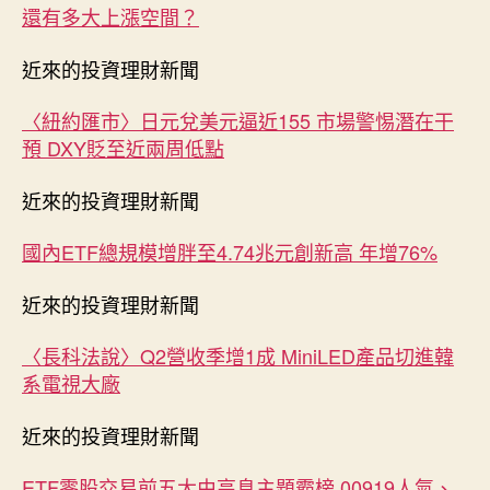
次
還有多大上漲空間？
推
薦
近來的投資理財新聞
給
你
〈紐約匯市〉日元兌美元逼近155 市場警惕潛在干
們
預 DXY貶至近兩周低點
～〉
中
近來的投資理財新聞
國內ETF總規模增胖至4.74兆元創新高 年增76%
近來的投資理財新聞
〈長科法說〉Q2營收季增1成 MiniLED產品切進韓
系電視大廠
近來的投資理財新聞
ETF零股交易前五大由高息主題霸榜 00919人氣、