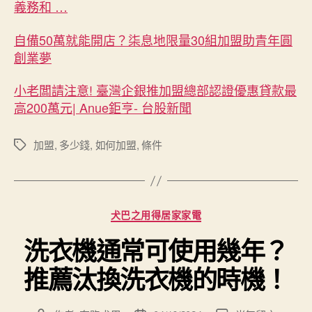
義務和 …
自備50萬就能開店？柒息地限量30組加盟助青年圓
創業夢
小老闆請注意! 臺灣企銀推加盟總部認證優惠貸款最
高200萬元| Anue鉅亨- 台股新聞
加盟
,
多少錢
,
如何加盟
,
條件
標
籤
分
犬巴之用得居家家電
類
洗衣機通常可使用幾年？
推薦汰換洗衣機的時機！