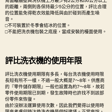
背面離牆壁與洗衣機上方最少有2公分和50公分以上
的距離，兩側則各保持最少5公分的位置，評比合理
的位置能免得乾衣效能降低與由於碰到而產生噪
音。
□不可裝置於冬季會結冰的位置。
□不能把洗衣機包裝之底座，當成安裝的檯面使用。
評比洗衣機的使用年限
評比洗衣機使用期限有多長，每台洗衣機使用時限
長短有所不一樣，不過一般大概是7～8年。供應商
的『零件儲存期限』一般也設置為約7～8年，故若
零件使用期限已到期，發生故障時也許找不到該部
份零件來恢復。
由於沒辦法運算使用次數，因此我們覺得以使用時
限來考慮何時汰換洗衣機是個好建議。正常來說，