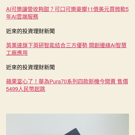
AI可樂讓營收夠甜？可口可樂豪擲11億美元買微軟5
年AI雲端服務
近來的投資理財新聞
英業達旗下英研智能結合三方優勢 開創邊緣AI智慧
工廠應用
近來的投資理財新聞
蘋果當心了！華為Pura70系列四款新機今開賣 售價
5499人民幣起跳