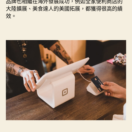
品牌也相繼在海外發展成功，例如全家便利商店的
如
大陸擴展、美食達人的美國拓展，都獲得很高的績
何
效。
加
盟
之
後，
你
還
需
弄
懂
這
十
個
加
盟
的
制
度〉
中