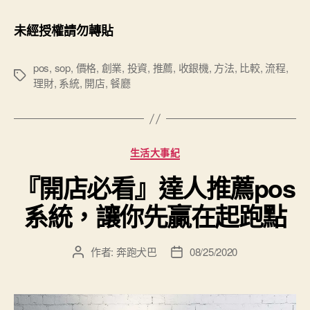
未經授權請勿轉貼
pos
,
sop
,
價格
,
創業
,
投資
,
推薦
,
收銀機
,
方法
,
比較
,
流程
,
標
理財
,
系統
,
開店
,
餐廳
籤
分
生活大事紀
類
『開店必看』達人推薦pos
系統，讓你先贏在起跑點
作者:
奔跑犬巴
08/25/2020
文
文
章
章
作
發
者
佈