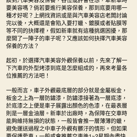
中
要美容嗎？倘若要進行美容保養，那到底要用哪一
種才好呢？上網找資訊或是與汽車美容店老闆討論
完以後，大概還是會陷入要打蠟、鍍膜或者貼膜等
等不同的抉擇裡，假如新車就有這種挑選困擾，那
麼開了一陣子的車子呢？又應該如何抉擇汽車美容
保養的方法？
起初，於選擇汽車美容外觀保養以前，先來了解一
下汽車的外型烤漆到底是怎麼組成的，再來考量各
位推薦的方法吧！
一般而言，車子外觀最底層的部分就是金屬板金，
板金之上為一層防鏽漆，防鏽漆接著為一層底漆，
於底漆之上便是車子展露出顏色的色漆，在最表層
則是一層金油層。新車於出廠時，為保障在交車時
能夠維持無損的狀態，一般皆會推一層薄薄的蠟，
避免運送過程之中車子外觀有髒汙的情形。但如果
要保護愛車，一般或會推薦交車後1~2星期內盡快