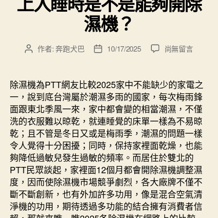
上入睡時是不是能夠開除
濕機？
在
作者:
奔跑犬巴
10/17/2025
尚無留言
文
文
〈2025
章
章
年
作
發
家
者
佈
除濕機為PTT網友比較2025家中不能缺少的家電之
電
日
一，說到底台灣屬於潮濕多雨的國家，每次梅雨鋒
常
期
面跟東北季風一來，家中都會變的相當潮濕，不僅
見
洗的衣服難以晾乾，就連睡覺的床單一樣為不易晾
疑
乾；且不管是冬日又或是梅雨季，潮濕的問題一樣
惑
令人覺得十分困擾；同時，保持家裡面乾燥，也能
－
晚
夠降低過敏兒發生過敏的頻率。而居住於雙北的
上
PTT民眾談起，家裡面12個月都會開除濕機調整濕
入
度，因而使除濕機市場競爭劇烈，各大廠牌不僅不
睡
斷不斷創新，也有外加許多功用，像是混合空氣清
時
淨機的功用，期待透過多功能的結合擁有消費者信
是
賴，那就來瞧一瞧2025各除濕機在網路上的比較