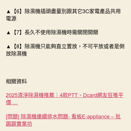
▲【6】除濕機插頭盡量別跟其它3C家電產品共用
電源
▲【7】長久不使用除濕機時需關閉開關
▲【8】除濕機只能夠直立置放，不可平放或者是倒
放除濕機
相關資料
2025清淨除濕機推薦｜4款PTT、Dcard網友狂推平
價 …
[問題] 除濕機連續排水問題- 看板E-appliance – 批
踢踢實業坊