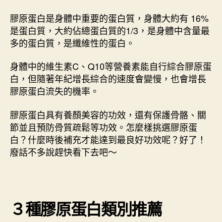
就
在
膠原蛋白是身體中重要的蛋白質，身體大約有 16%
這，
是蛋白質，大約佔總蛋白質的1/3，是身體中含量最
推
多的蛋白質，是纖維性的蛋白。
薦
大
身體中的維生素C、Q10等營養素能自行綜合膠原蛋
家
白，但隨著年紀增長綜合的速度會變慢，也會增長
挑
選
膠原蛋白流失的機率。
前
先
膠原蛋白具有養顏美容的功效，還有保護骨骼、關
進
節並且預防骨質疏鬆等功效。怎麼樣挑選膠原蛋
來
白？什麼時後補充才能達到最良好功效呢？好了！
看
廢話不多說趕快看下去吧～
看！〉
中
３種膠原蛋白類別推薦