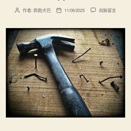
在
作者:
奔跑犬巴
11/09/2025
尚無留言
文
文
〈有
章
章
關
作
發
膠
者
佈
原
日
蛋
期
白
的
三
大
種
類
和
攝
取
注
意
事
項