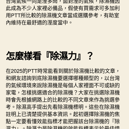
台灣氣候一向是溼多雨，面對溼的氣候，除濕機因
此成為不少人家裡必備品，假使有買需求可多加利
用PTT所比較的除濕機文章當成選購參考，有助室
內維持在最舒適的溼度當中。
怎麼樣看『除濕力』？
在2025的PTT時常能看到關於除濕機比較的文章，
和網友諮詢到底除濕機要選擇哪種類型的，以台灣
的氣候環境來說除濕機是每個人家裡面不可或缺的
家電，怎樣挑選適合的除濕機？大家在挑選除濕機
時會先根據網路上的比較的不同文章來作為挑選參
考。除濕高手提出先看除濕機標明。這些在除濕機
註明上已清楚提供基本資訊。起初選擇除濕機的焦
點一定要看懂效能指標才能把握該台除濕機的『除
濕力』。除溼力是除濕機的效能指標表示於最佳情