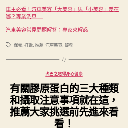
車主必看！汽車美容「大美容」與「小美容」差在
哪？專業洗車 …
汽車美容常見問題解答：專家來解惑
保養
,
打蠟
,
推薦
,
汽車美容
,
鍍膜
標
籤
分
犬巴之吃得身心健康
類
有關膠原蛋白的三大種類
和攝取注意事項就在這，
推薦大家挑選前先進來看
看！