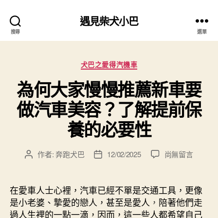
遇見柴犬小巴
搜尋
選單
分
犬巴之愛得汽機車
類
為何大家慢慢推薦新車要
做汽車美容？了解提前保
養的必要性
在
作者:
奔跑犬巴
12/02/2025
尚無留言
文
文
〈為
章
章
何
作
發
大
者
佈
在愛車人士心裡，汽車已經不單是交通工具，更像
家
日
是小老婆、摯愛的戀人，甚至是愛人
，
陪著他們走
慢
期
過人生裡的一點一滴，因而，這一些人都希望自己
慢