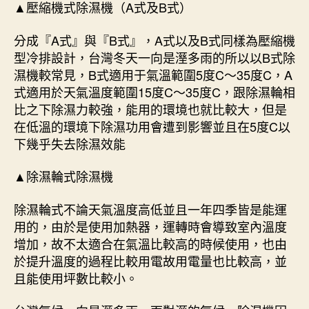
▲壓縮機式除濕機（A式及B式）
分成『A式』與『B式』，A式以及B式同樣為壓縮機
型冷排設計，台灣冬天一向是溼多雨的所以以B式除
濕機較常見，B式適用于氣溫範圍5度C～35度C，A
式適用於天氣溫度範圍15度C～35度C，跟除濕輪相
比之下除濕力較強，能用的環境也就比較大，但是
在低溫的環境下除濕功用會遭到影響並且在5度C以
下幾乎失去除濕效能
▲除濕輪式除濕機
除濕輪式不論天氣溫度高低並且一年四季皆是能運
用的，由於是使用加熱器，運轉時會導致室內溫度
增加，故不太適合在氣溫比較高的時候使用，也由
於提升溫度的過程比較用電故用電量也比較高，並
且能使用坪數比較小。