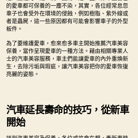
的愛車都可保養的一塵不染，其實，各位經常怠忽
推
車子也會受外在環境的侵蝕，例如樹脂、紫外線或
薦
者是蟲屍，這一些原因都有可能會影響車子的外型
新
車
板件。
要
做
為了要維護愛車，愈來愈多車主開始推薦汽車美容
汽
保養，當作呈現愛車的一種方法。藉由相關專業人
車
士的汽車美容服務，車主們能讓愛車的內外重煥新
美
生，去除污垢與瑕疵，讓汽車美容把你的愛車恢復
容？
亮麗的姿態。
了
解
提
前
保
汽車延長壽命的技巧，從新車
養
的
開始
必
要
性〉
談到汽車美容及保養，各位或許會在想，牽新車時