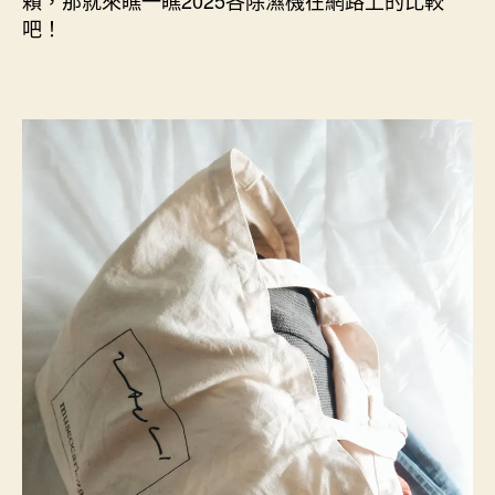
不
吧！
是
能
夠
開
除
濕
機？〉
中