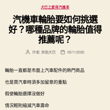
分
犬巴之愛得汽機車
類
汽機車輪胎要如何挑選
好？哪種品牌的輪胎值得
推薦呢？
作者:
奔跑犬巴
05/11/2020
文
文
章
章
作
發
者
佈
輪胎一直都是市面上汽車配件的熱門商品
日
期
也是買汽車時須多加留意的重點
假使輪胎選擇沒做好
情況輕則縮減汽車壽命