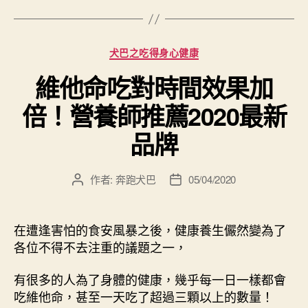
分
犬巴之吃得身心健康
類
維他命吃對時間效果加
倍！營養師推薦2020最新
品牌
作者:
奔跑犬巴
05/04/2020
文
文
章
章
作
發
者
佈
在遭逢害怕的食安風暴之後，健康養生儼然變為了
日
各位不得不去注重的議題之一，
期
有很多的人為了身體的健康，幾乎每一日一樣都會
吃維他命，甚至一天吃了超過三顆以上的數量！