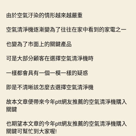
作
發
者
佈
由於空氣汙染的情形越來越嚴重
日
期
空氣清淨機逐漸變為了往往在家中看到的家電之一
也變為了市面上的關鍵產品
可是大部分顧客在選擇空氣清淨機時
一樣都會具有一個一模一樣的疑惑
即是不清晰該怎麼去選擇空氣清淨機
故本文章便帶來今年ptt網友推薦的空氣清淨機購入
關鍵
也期望本文章的今年ptt網友推薦的空氣清淨機購入
關鍵可幫忙到大家喔!