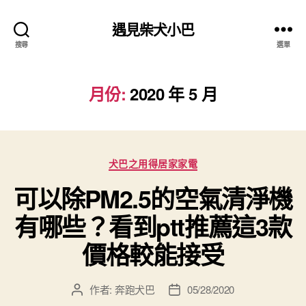
遇見柴犬小巴
搜尋
選單
月份:
2020 年 5 月
分
犬巴之用得居家家電
類
可以除PM2.5的空氣清淨機
有哪些？看到ptt推薦這3款
價格較能接受
作者:
奔跑犬巴
05/28/2020
文
文
章
章