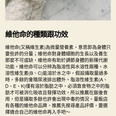
維他命的種類跟功效
維他命(又稱維生素)為微量營養素，意思即為身體只
要些許的分量；維他命對身體細胞的生長以及養生
那麼不可或缺，維他命有助於調節身體的新陳代謝
功能。維他命可以分辨為脂溶性與水溶性兩種。水
溶性維生素(B、C)能溶於水之中，假設攝取量過多
時，多餘的會隨尿液排出體外。脂溶性維生素(A、
D、E、K)僅有溶於脂肪之中，必須靠食物之中的脂
肪才可被消化吸收且發揮功效，所以推薦在飯後食
用，但是攝取多餘也許會出現中毒的情況。量販店
有各種的維他命品牌，推薦先搜尋產品評價，要選
擇適合自己的維他命再入手吧～