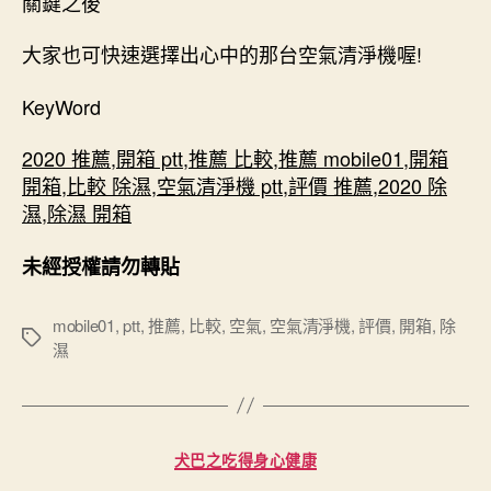
關鍵之後
大家也可快速選擇出心中的那台空氣清淨機喔!
KeyWord
2020 推薦
,
開箱 ptt
,
推薦 比較
,
推薦 mobile01
,
開箱
開箱
,
比較 除濕
,
空氣清淨機 ptt
,
評價 推薦
,
2020 除
濕
,
除濕 開箱
未經授權請勿轉貼
mobile01
,
ptt
,
推薦
,
比較
,
空氣
,
空氣清淨機
,
評價
,
開箱
,
除
標
濕
籤
分
犬巴之吃得身心健康
類