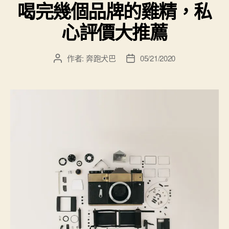
喝完幾個品牌的雞精，私
心評價大推薦
作者:
奔跑犬巴
05/21/2020
文
文
章
章
作
發
者
佈
日
期