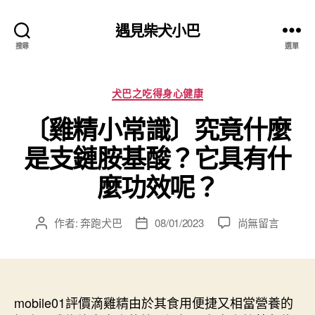
遇見柴犬小巴
搜尋
選單
分
犬巴之吃得身心健康
類
〔雞精小常識〕究竟什麼
是支鏈胺基酸？它具有什
麼功效呢？
在
作者:
奔跑犬巴
08/01/2023
尚無留言
文
文
〈〔雞
章
章
精
作
發
小
者
佈
常
日
識〕
mobile01評價滴雞精由於其食用便捷又相當營養的
期
究