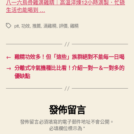
八一六烏骨雞滴雞精｜高溫淬煉12小時滴製．忙碌
生活也能喝到 …
ptt
,
功效
,
推薦
,
滴雞精
,
評價
,
雞精
標
籤
←
雞精功效多！但「這些」族群絕對不能每一日喝
→
分離式冷氣機種比比看！介紹一對一＆一對多的
優缺點
發佈留言
發佈留言必須填寫的電子郵件地址不會公開。
必填欄位標示為
*