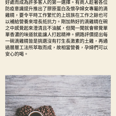
好處而成為許多客人的第一選擇。有商人趁著各位
竟
防疫意識提升推出了膠原蛋白及懷孕婦女專屬的滴
什
雞精，要令平時工作繁忙的上班族在工作之餘也可
麼
以補給營養來增長抵抗力。剛加熱好的滴雞精在碗
是
之中感覺起來澄清且不油膩，但聞一聞就會察覺單
支
單香濃的味道就能讓人打起精神。網路評價提出每
鏈
胺
一碗滴雞精皆是挑選沒有打生長激素的土雞，再通
基
過層層工法所萃取而成，故相當營養，孕婦們可以
酸？
安心的喝。
它
具
有
什
麼
功
效
呢？〉
中