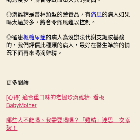
◎滴雞精是普林類型的營養品，有
痛風
的病人如果
喝太過於多，將會令痛風難以控制。
◎罹患
楓糖尿症
的病人為沒辦法代謝支鏈胺基酸
的，我們評價此種類的病人，最好在醫生準許的情
況下面再來喝滴雞精。
更多閱讀
[心得] 適合重口味的老協珍滴雞精- 看板
BabyMother
哪些人不能喝、我需要喝嗎？「雞精」迷思一次啄
破！