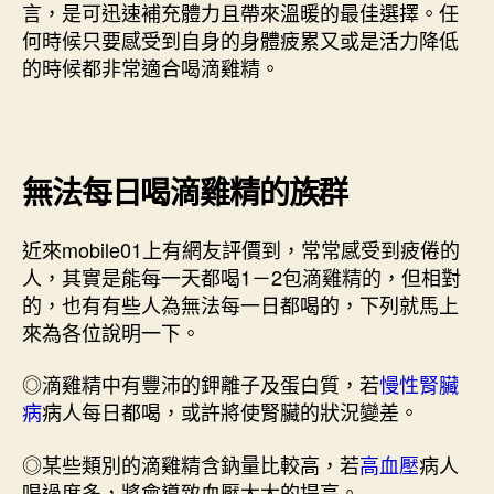
言，是可迅速補充體力且帶來溫暖的最佳選擇。任
何時候只要感受到自身的身體疲累又或是活力降低
的時候都非常適合喝滴雞精。
無法每日喝滴雞精的族群
近來mobile01上有網友評價到，常常感受到疲倦的
人，其實是能每一天都喝1－2包滴雞精的，但相對
的，也有有些人為無法每一日都喝的，下列就馬上
來為各位說明一下。
◎滴雞精中有豐沛的鉀離子及蛋白質，若
慢性腎臟
病
病人每日都喝，或許將使腎臟的狀況變差。
◎某些類別的滴雞精含鈉量比較高，若
高血壓
病人
喝過度多，將會導致血壓大大的提高。