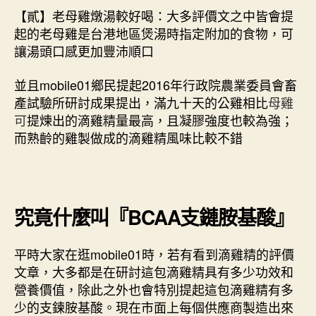
【貳】老母雞燉湯較好喝：大多評價文之中皆會提
起的老母雞是台港地區煲湯時指定附加的食物，可
讓湯頭口感更加豐沛順口
並且mobile01鄉民提起2016年行政院農業委員會畜
產試驗所研討成果提出，滿九十天的公雞相比
母雞
可
提煉出的滴雞精量最高，且凝膠強度也較為強；
而熟齡的雞製做成的滴雞精風味比較不錯
究竟什麼叫『BCAA支鏈胺基酸』
平時大家在逛mobile01時，若有看到滴雞精的評價
文章，大多都是在研討這包滴雞精具有多少功效和
營養價值，除此之外也會特別提起這包滴雞精有多
少的支鍊胺基酸。現在市面上每個供應商製造出來