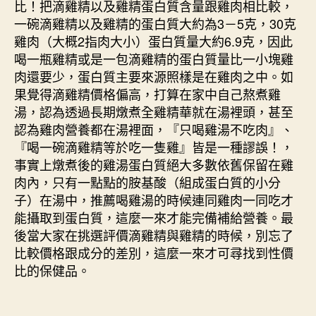
比！把滴雞精以及雞精蛋白質含量跟雞肉相比較，
一碗滴雞精以及雞精的蛋白質大約為3－5克，30克
雞肉（大概2指肉大小）蛋白質量大約6.9克，因此
喝一瓶雞精或是一包滴雞精的蛋白質量比一小塊雞
肉還要少，蛋白質主要來源照樣是在雞肉之中。如
果覺得滴雞精價格偏高，打算在家中自己熬煮雞
湯，認為透過長期燉煮全雞精華就在湯裡頭，甚至
認為雞肉營養都在湯裡面，『只喝雞湯不吃肉』、
『喝一碗滴雞精等於吃一隻雞』皆是一種謬誤！，
事實上燉煮後的雞湯蛋白質絕大多數依舊保留在雞
肉內，只有一點點的胺基酸（組成蛋白質的小分
子）在湯中，推薦喝雞湯的時候連同雞肉一同吃才
能攝取到蛋白質，這麼一來才能完備補給營養。最
後當大家在挑選評價滴雞精與雞精的時候，別忘了
比較價格跟成分的差別，這麼一來才可尋找到性價
比的保健品。