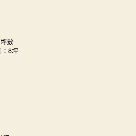
「坪數
如：8坪