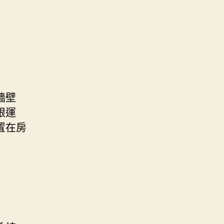
牆壁
跟運
置在房