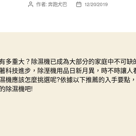
作者:
奔跑犬巴
12/20/2019
文
文
章
章
作
發
者
佈
日
期
有多重大？除濕機已成為大部分的家庭中不可缺
著科技進步，除溼機用品日新月異，時不時讓人
濕機應該怎麼挑選呢?依據以下推薦的入手要點
的除濕機吧!