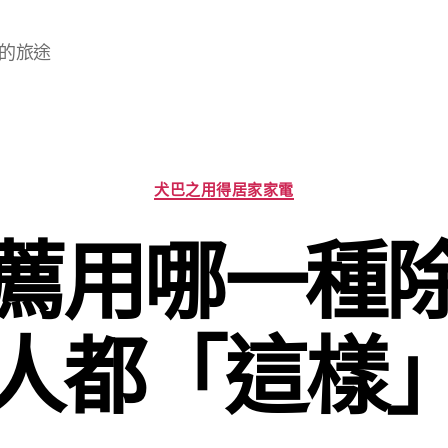
的旅途
分
犬巴之用得居家家電
類
薦用哪一種
人都「這樣