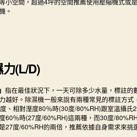
等小空間，超過4坪的空間推薦使用壓縮機式或
機。
力(L/D)
」
指在最佳狀況下，一天可除多少水量，標註的
力越好。除濕機一般來說有兩種常見的標註方式
0度、相對溼度80％時(30度/80%RH)跟室溫攝氏
60％時(27度/60%RH)這兩種，而30度/80%
是27度/60%RH的兩倍，推薦依據自身需求來挑