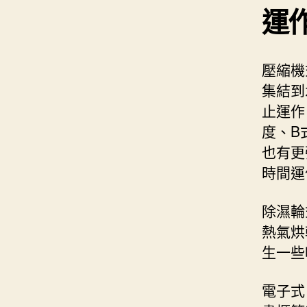
運
壓縮機
集結到
止運作
度、B
也有更
時間運
除濕輪
熱氣烘
生一些
電子式