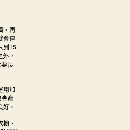
滴，再
就會停
到15
之外，
需要長
運用加
也會產
良好。
衣櫥、