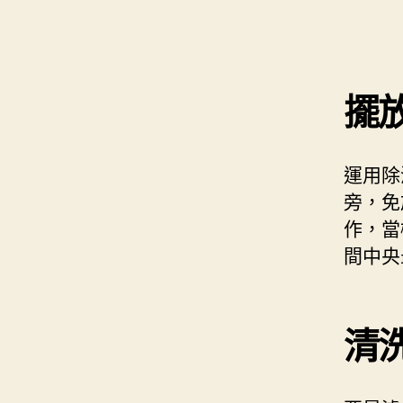
擺
運用除
旁，免
作，當
間中央
清