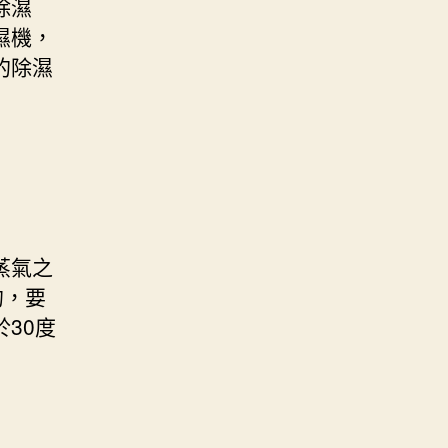
除濕
濕機，
的除濕
蒸氣之
的，要
30度