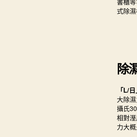
書櫃等
式除濕
除濕
「L/日
大除濕
攝氏3
相對溼度
力大概