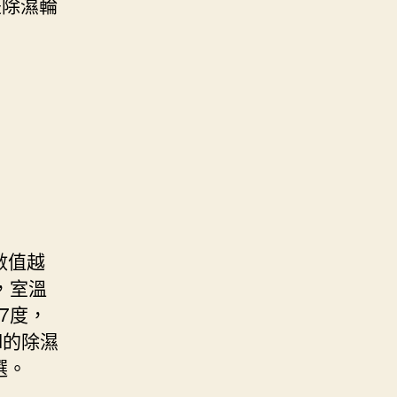
是除濕輪
數值越
，室溫
27度，
RH的除濕
選。