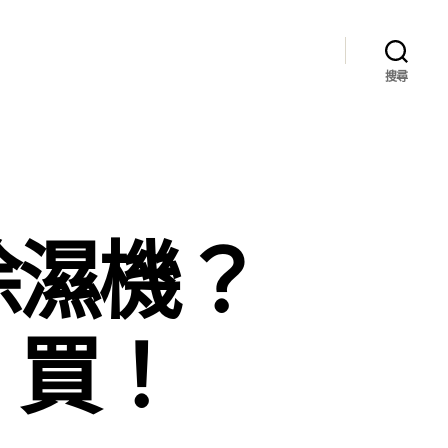
搜尋
除濕機？
」買！