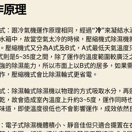
作原理
式：跟冷氣機運作原理相同，經過
“冷”
來凝結水
水箱中，故當空氣太冷的時候，壓縮機式除濕機
。壓縮機式又分為A式及B式，A式最低天氣溫度只
式則是5~35度之間，除了運作的溫度範圍較廣泛
強的除濕能力，所以市面上以B式的居多，如果
作，壓縮機式會比除濕輪式更省電。
式：除濕輪式除濕機以物理的方式吸取水分，再
乾，故會造成室內溫度上升約3~5度，運作同時
味道，即使溫度很低也不會影響運作，成效依然
：電子式除濕機體積小、靜音佳但只適合擺置在